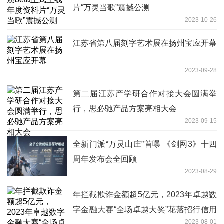
片“万灵当歌”震撼公测
2023-10-26
江苏省第八届刻字艺术展在扬州宝应开幕
2023-09-28
第二届江苏产学研合作对接大会圆满举
行，思必驰产品方案亮相大会
2023-09-15
全新门派“万灵山庄”首曝 《剑网3》十四
周年发布会全回顾
2023-08-29
年拦截欺诈金额超5亿元，2023年卓越数
字金融大赛“全场卓越大奖”花落招行信用
2023-08-01