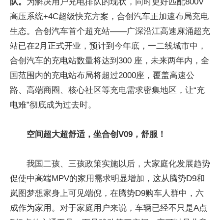
队。
为解决用户充电排队的现状，同时更好匹配800V
高压系统+4C超级快充方案，合创汽车正加速布局充电
生态。合创汽车首个超充站——广深沿江高速麻涌超充
站已在2月正式开业，预计到今年底，一二线城市中，
合创汽车的充电站数量将达到300 座，未来两年内，全
国范围内的充电站布局将超过2000座，覆盖高速公
路、高端商圈、核心社区等充电需求密集地区，让“充
电难”彻底成为过去时。
空间超大超舒适，坐合创V09，舒服！
我国二孩、三孩政策实施以后，大家庭化发展趋势
促使中高端MPV的家用需求明显增加，这从腾势D9和
岚图梦想家身上可见端倪，在腾势D9购车人群中，六
成作为家用。对于家庭用户来说，车辆已经不只是A点