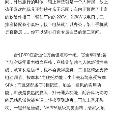
间，外出旅行的时候，铺上床垫就是一个大床房，放上
孩子喜欢的玩具还能秒变亲子乐园；车内还预留了丰富
的软硬件接口，譬如车内的220V、2.2kW取电口，二
排座椅配备小桌板，接上电脑就可以办公，架上手机就
是直播房……你可以随心打造专属自己的第三空间。
合创V09在舒适性方面也堪称一绝。它全车都配备
了航空级零重力概念座椅，座椅骨架贴合人体舒适性曲
线，就算长途远行，也不会觉得疲惫。二排座椅还支持
电动调节、按摩和4向腰托功能，坐上去就能享受按摩
SPA；而且还配备了3档记忆、加热、通风的实用功
能，即便是炎热的夏天，打开通风功能，配合风场均匀
的无感风瀑智能空调，轻松享受凉爽，再加上音乐头
枕、一键舒适坐姿、NAPPA顶级真皮面料，给家人顶